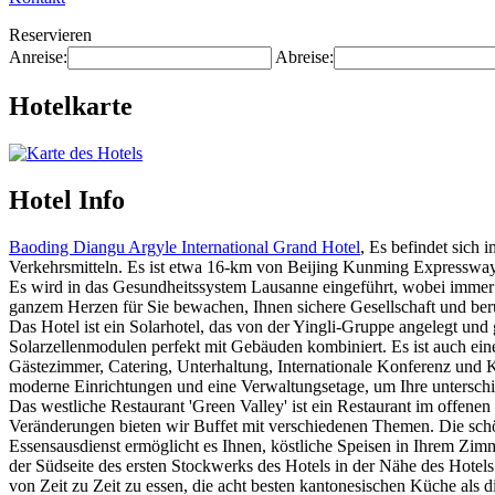
Reservieren
Anreise:
Abreise:
Hotelkarte
Hotel Info
Baoding Diangu Argyle International Grand Hotel
, Es befindet sic
Verkehrsmitteln. Es ist etwa 16-km von Beijing Kunming Expressw
Es wird in das Gesundheitssystem Lausanne eingeführt, wobei immer di
ganzem Herzen für Sie bewachen, Ihnen sichere Gesellschaft und b
Das Hotel ist ein Solarhotel, das von der Yingli-Gruppe angelegt u
Solarzellenmodulen perfekt mit Gebäuden kombiniert. Es ist auch ein
Gästezimmer, Catering, Unterhaltung, Internationale Konferenz und
moderne Einrichtungen und eine Verwaltungsetage, um Ihre unterschie
Das westliche Restaurant 'Green Valley' ist ein Restaurant im offenen 
Veränderungen bieten wir Buffet mit verschiedenen Themen. Die s
Essensausdienst ermöglicht es Ihnen, köstliche Speisen in Ihrem Zimm
der Südseite des ersten Stockwerks des Hotels in der Nähe des Hotels.
von Zeit zu Zeit zu essen, die acht besten kantonesischen Küche a