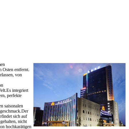
men
Osten entfernt.
rlassen, von
on
lt.Es integriert
rn, perfekte
en saisonalen
chgeschmack.Der
findet sich auf
gehalten, nicht
von hochkarätigen