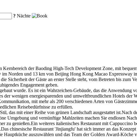
?
Nächte
h im Kernbereich der Baoding High-Tech Development Zone, mit beque
ay im Norden und 13 km von Beijing Hong Kong Macao Expressway im 
e Sicherheit der Gäste an erster Stelle steht, vom Betreten bis zum Ve
eruhigendes Engagement geben.
nd gebaut wurde. Es ist ein Wahrzeichen-Gebäude, das die Anwendung v
es der wenigen energiesparenden und umweltfreundlichen Hotels der We
 Kommunikation, mit mehr als 200 verschiedenen Arten von Gästezimme
dlichen Reisebedürfnisse zu erfüllen.
Stil, das mit einer Reihe von grünen Landschaft ausgestattet ist.Nach d
chöne Umgebung und vernünftige Mahlzeiten machen Sie endlosen Na
er zu genießen.Ein weiteres italienisches Restaurant mit Cappuccino be
Das chinesische Restaurant 'Jinjiangfu' hat sich immer an das Konzept 
ls die Hauptküche auszuwählen und das Team der Golden Award-Köche 