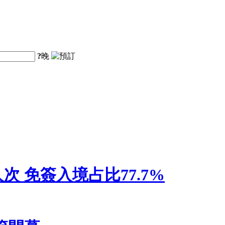
?
晚
人次 免簽入境占比77.7%