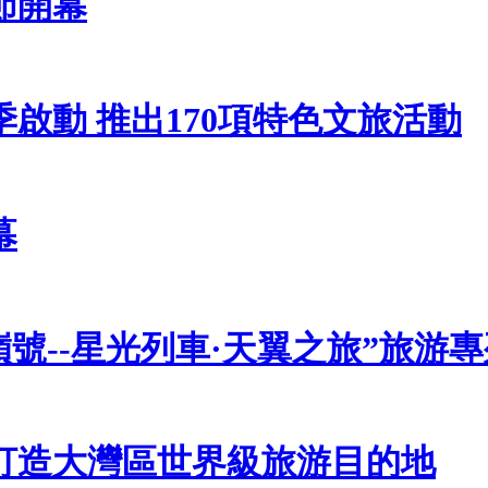
節開幕
啟動 推出170項特色文旅活動
幕
號--星光列車·天翼之旅”旅游
打造大灣區世界級旅游目的地